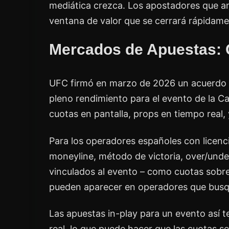
mediática crezca. Los apostadores que ana
ventana de valor que se cerrará rápidame
Mercados de Apuestas: 
UFC firmó en marzo de 2026 un acuerdo e
pleno rendimiento para el evento de la Ca
cuotas en pantalla, props en tiempo real,
Para los operadores españoles con licen
moneyline, método de victoria, over/unde
vinculados al evento – como cuotas sobre
pueden aparecer en operadores que busque
Las apuestas in-play para un evento así 
real, lo que puede hacer que las cuotas s