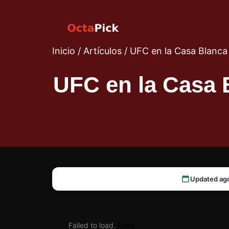
Inicio
/
Artículos
/
UFC en la Casa Blanca
UFC en la Casa 
Updated ag
Failed to load.
Retry