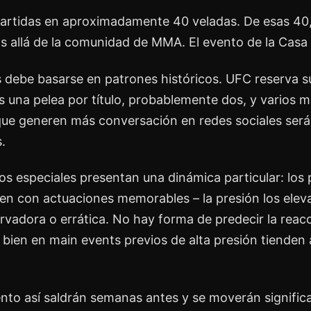
artidas en aproximadamente 40 veladas. De esas 40, s
s allá de la comunidad de MMA. El evento de la Casa 
isis debe basarse en patrones históricos. UFC reserva
s una pelea por título, probablemente dos, y varios 
que generen más conversación en redes sociales serán
.
tos especiales presentan una dinámica particular: lo
en con actuaciones memorables – la presión los eleva.
adora o errática. No hay forma de predecir la reacci
bien en main events previos de alta presión tienden 
ento así saldrán semanas antes y se moverán signific