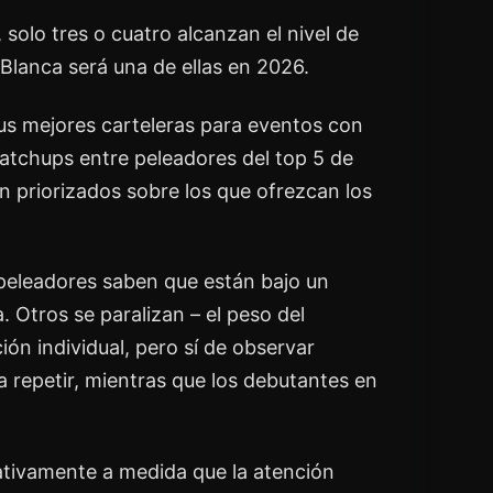
olo tres o cuatro alcanzan el nivel de
Blanca será una de ellas en 2026.
 sus mejores carteleras para eventos con
matchups entre peleadores del top 5 de
 priorizados sobre los que ofrezcan los
s peleadores saben que están bajo un
 Otros se paralizan – el peso del
ón individual, pero sí de observar
a repetir, mientras que los debutantes en
ativamente a medida que la atención