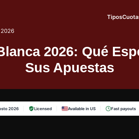
Tipos
Cuota
 2026
Blanca 2026: Qué Espe
Sus Apuestas
osto 2026
Licensed
Available in US
Fast payouts