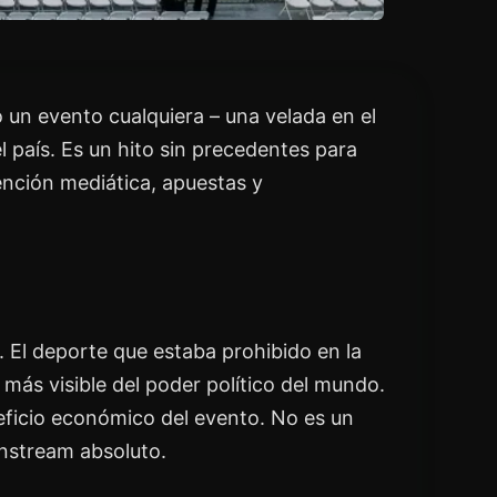
o un evento cualquiera – una velada en el
l país. Es un hito sin precedentes para
nción mediática, apuestas y
. El deporte que estaba prohibido en la
más visible del poder político del mundo.
neficio económico del evento. No es un
instream absoluto.