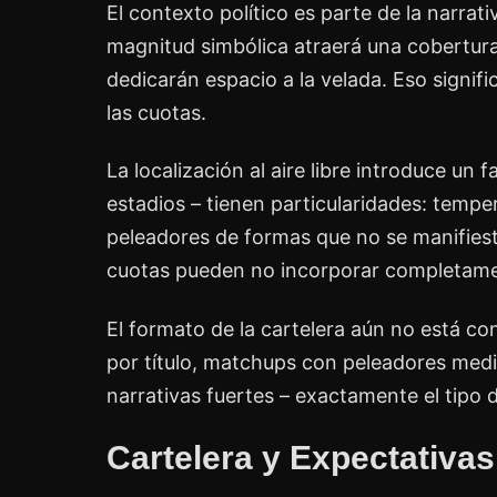
El contexto político es parte de la narra
magnitud simbólica atraerá una cobertu
dedicarán espacio a la velada. Eso signi
las cuotas.
La localización al aire libre introduce un
estadios – tienen particularidades: temper
peleadores de formas que no se manifiest
cuotas pueden no incorporar completame
El formato de la cartelera aún no está c
por título, matchups con peleadores medi
narrativas fuertes – exactamente el tipo
Cartelera y Expectativas