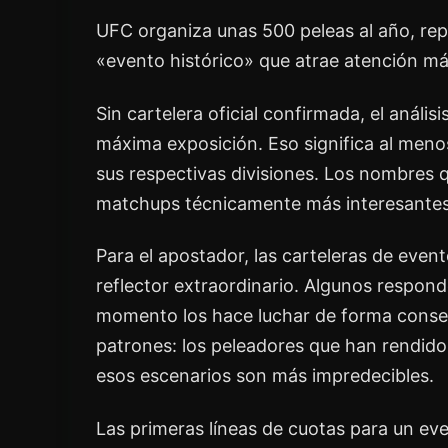
UFC organiza unas 500 peleas al año, rep
«evento histórico» que atrae atención má
Sin cartelera oficial confirmada, el anál
máxima exposición. Eso significa al meno
sus respectivas divisiones. Los nombres 
matchups técnicamente más interesantes
Para el apostador, las carteleras de even
reflector extraordinario. Algunos respond
momento los hace luchar de forma conserv
patrones: los peleadores que han rendido 
esos escenarios son más impredecibles.
Las primeras líneas de cuotas para un ev