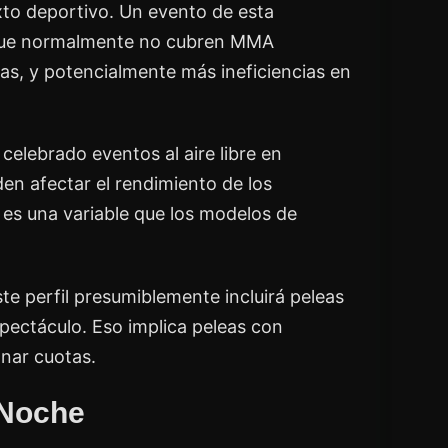
exto deportivo. Un evento de esta
s que normalmente no cubren MMA
as, y potencialmente más ineficiencias en
 celebrado eventos al aire libre en
den afectar el rendimiento de los
 es una variable que los modelos de
e perfil presumiblemente incluirá peleas
pectáculo. Eso implica peleas con
onar cuotas.
 Noche