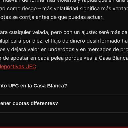
d como riesgo – más volatilidad significa más venta
otas se corrija antes de que puedas actuar.
ra cualquier velada, pero con un ajuste: seré más ca
tiplicará por diez, el flujo de dinero desinformado 
os y dejará valor en underdogs y en mercados de prop
ción de apostar en cada pelea porque «es la Casa Blanca
deportivas UFC
.
ento UFC en la Casa Blanca?
ener cuotas diferentes?