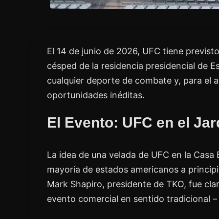
El 14 de junio de 2026, UFC tiene previsto
césped de la residencia presidencial de E
cualquier deporte de combate y, para el 
oportunidades inéditas.
El Evento: UFC en el Jar
La idea de una velada de UFC en la Casa B
mayoría de estados americanos a principio
Mark Shapiro, presidente de TKO, fue cla
evento comercial en sentido tradicional –